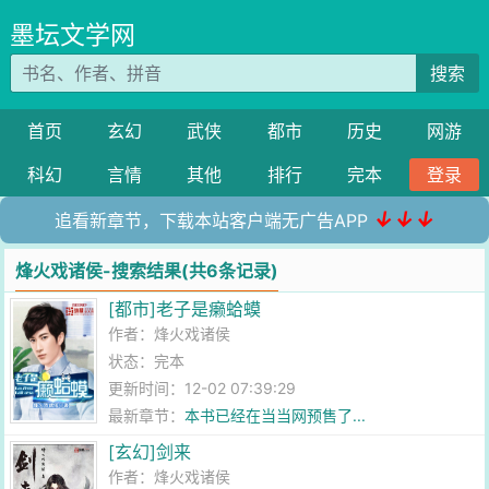
墨坛文学网
搜索
首页
玄幻
武侠
都市
历史
网游
科幻
言情
其他
排行
完本
登录
↓↓↓
追看新章节，下载本站客户端无广告APP
烽火戏诸侯-搜索结果(共6条记录)
[都市]老子是癞蛤蟆
作者：
烽火戏诸侯
状态：完本
更新时间：12-02 07:39:29
最新章节：
本书已经在当当网预售了...
[玄幻]剑来
作者：
烽火戏诸侯