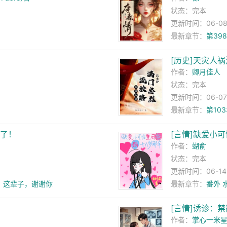
状态：完本
更新时间：06-08 0
最新章节：
第39
[历史]天灾人
作者：
卿月佳人
状态：完本
更新时间：06-07 0
最新章节：
第10
不了！
[言情]缺爱小
作者：
蝴俞
状态：完本
更新时间：06-14 0
军，这辈子，谢谢你
最新章节：
番外 
[言情]诱诊：
作者：
掌心一米