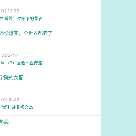
2:16:35
1章 番外：夕阳下的背影
甲还没爆完，全世界都跪了
2:27:17
4章 （3）爱会一直传递
族学院的女配
1:09:42
【if线】并非初恋29
夏热恋