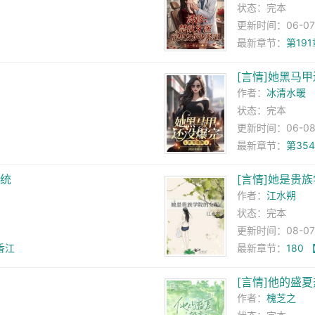
状态：完本
更新时间：06-07 0
最新章节：
第19
[言情]她黑马
作者：
冰清水暖
状态：完本
更新时间：06-08 0
最新章节：
第35
系统
[言情]她是贵
作者：
江水朔
状态：完本
更新时间：08-07 0
香江
最新章节：
180 
赢
[言情]他的盛
作者：
槐芝之