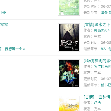
状态：完本
更新时间：06-07 0
I中枢
最新章节：
番外 
宠宠宠
[言情]黑水之下
作者：
黄亮0504
状态：完本
更新时间：06-08 
行篇：我想等一个人
最新章节：
82、
[科幻]神明的
作者：
哭泣的乌
状态：完本
更新时间：06-07 0
最新章节：
新书
子
[言情]一面钟情
作者：
卢西
状态：完本