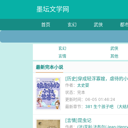
墨坛文学网
首页
玄幻
武侠
都
玄幻
武侠
言情
其他
最新完本小说
[历史]穿成轻浮寡嫂，虐待的
作者：
太史婴
状态：完本
更新时间：06-05 01:46:24
最新章节：
381 生个孩子吧 （大
[言情]昆虫记
作者：
(法)亨利·法布尔(Jean-Henry