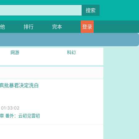
搜索
他
排行
完本
登录
网游
科幻
，疯批暴君决定洗白
1:33:02
2章 番外：云初见雲初