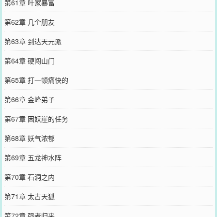
第61章 叶家暴富
第62章 几个朋友
第63章 到达天元派
第64章 硬闯山门
第65章 打一顿痛快的
第66章 金峰弟子
第67章 困妖崖的任务
第68章 妖气浓郁
第69章 五龙神水阵
第70章 石洞之内
第71章 太古天狐
第72章 强者归来