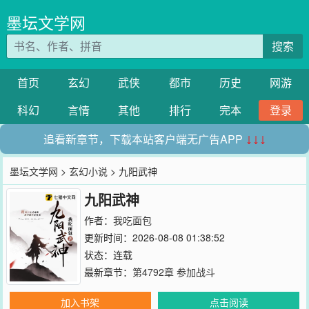
墨坛文学网
搜索
首页
玄幻
武侠
都市
历史
网游
科幻
言情
其他
排行
完本
登录
追看新章节，下载本站客户端无广告APP
↓↓↓
墨坛文学网
>
玄幻小说
> 九阳武神
九阳武神
作者：
我吃面包
更新时间：2026-08-08 01:38:52
状态：连载
最新章节：
第4792章 参加战斗
加入书架
点击阅读