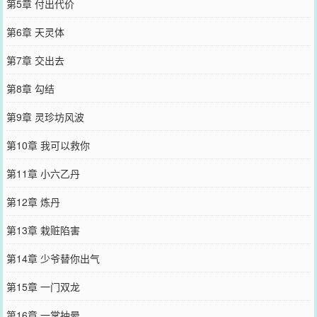
第5章 付出代价
第6章 天灵体
第7章 交出去
第8章 勾结
第9章 灵珍坊风波
第10章 我可以救你
第11章 小六乙丹
第12章 炼丹
第13章 栽赃陷害
第14章 少爷替你出气
第15章 一门双龙
第16章 一掌抽晕