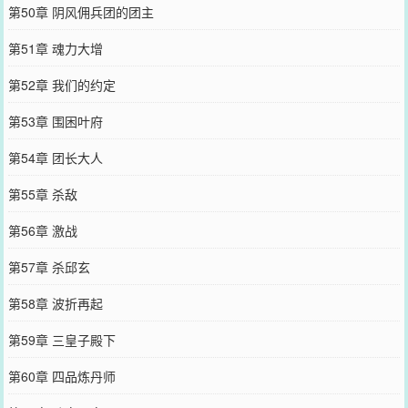
第50章 阴风佣兵团的团主
第51章 魂力大增
第52章 我们的约定
第53章 围困叶府
第54章 团长大人
第55章 杀敌
第56章 激战
第57章 杀邱玄
第58章 波折再起
第59章 三皇子殿下
第60章 四品炼丹师