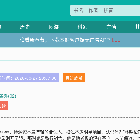
市
历史
网游
科幻
言情
其
追看新章节，下载本站客户端无广告APP
↓↓↓
时间：2026-06-27 20:07:00
直达底部
番外(02)
阅读
“这是Shawn，博源资本最年轻的合伙人，投过不少明星项目，认识吗？”林
彰别开了眼。那时她是私行销售，他是她老板的潜在客户。人前偶遇，也