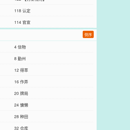
118 认定
114 官宣
倒序
4 信物
8 勤州
12 得萃
16 作弄
20 牌局
24 慵懒
28 种田
32 仓库