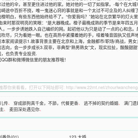
拿过他的伞，甚至更住进过他的家。她对他的一切了如指掌。-每个在大城
的崎途中百折不挠，唯一鬼迷心窍的事就是和一个太过不可企及的人纠缠
橙明白，有些东西他始终给不了。“你爱我吗？”她站在北京繁华的灯火
由来时那双明亮的笑眼：“是大器晚成。橙子最晚成熟的季节是来年四五
猎人，一步步诱她跌入自己编织的网。起初他以为只是动了一点的心和念。
吹尽，只为看她一眼。也在高热中紧攥着她的手，哑着嗓音固执又低声地
家阅读提示1.故事背景主要在北京和上海，金融都市/职场/商战，男女主年龄
志向，会一步步成长3.双非，非典型“熟男熟女”文，现实拉扯，酸酸甜
，也负责专业投资.
您QQ群和微博微信里的朋友推荐哦！
儿传
、
穿成舔狗真千金，不舔，代餐更香
、
逃不掉的契约婚姻
、
满门遗
主
、
麦田深处遇见你
、
利番外(01)
123 大婚