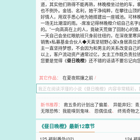
道，其实他们熟得不能再熟，林晚橙坐过他的车，
也不例外。金钱、名利，她干净纯粹，在攀往山顶
好情人，用双手悉心地为她搭建出一座城池。可林晚
一场无比潮湿的雨。-席准记得林晚橙介绍自己名字
的。”一向高高在上的人，竟破天荒做了回耐心的
一天自己会坐红眼航班只身前往纽约，在深夜里寒风
销售x私募基金合伙人◆天真坚韧野心家x身居高位资本
主一直坚持梦想，不会因为和男主的关系改变自己的
以上，客户流动资产通常过亿，女主工作既负责拉钱
您要是觉得《
昼日晚橙
》还不错的话请不要忘记向
其它作品：
在夏夜熙攘之前
/
新书推荐：
救五条的计划出了偏差
、
异能弃妇：青
无限恐怖：我能嗅到鬼味
、
怨偶佳成
、
终焉奇物之
《昼日晚橙》最新12章节
125 福利番外(02)
124 福