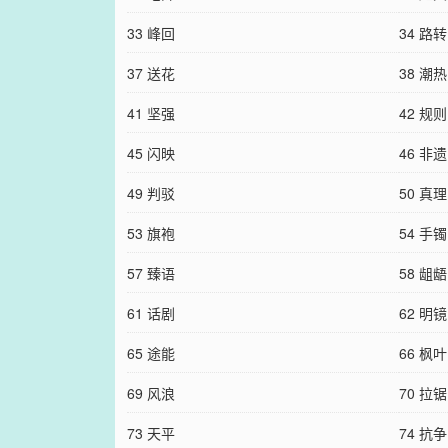
33 峰回
34 路转
37 送花
38 潮热
41 坚强
42 规则
45 闪映
46 非遗
49 判驳
50 真理
53 旗袍
54 手镯
57 臻语
58 龃龉
61 话剧
62 明镜
65 途能
66 枫叶
69 风浪
70 拉锯
73 天平
74 抗争