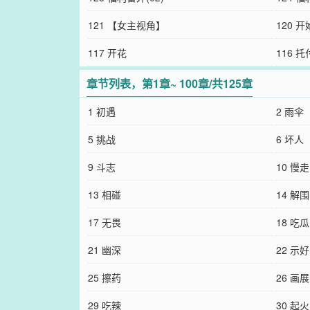
121 【女主视角】
120 开
117 开花
116 托
章节列表，第1章~ 100章/共125章
1 初遇
2 雨伞
5 挑战
6 坏人
9 斗志
10 慢走
13 相碰
14 解围
17 无畏
18 吃瓜
21 幽深
22 示好
25 擦药
26 画展
29 吃辣
30 起火