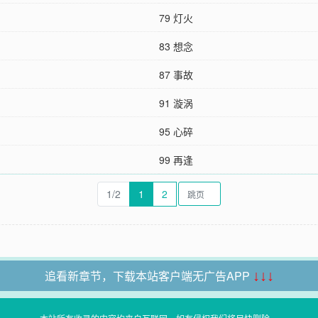
79 灯火
83 想念
87 事故
91 漩涡
95 心碎
99 再逢
1/2
1
2
追看新章节，下载本站客户端无广告APP
↓↓↓