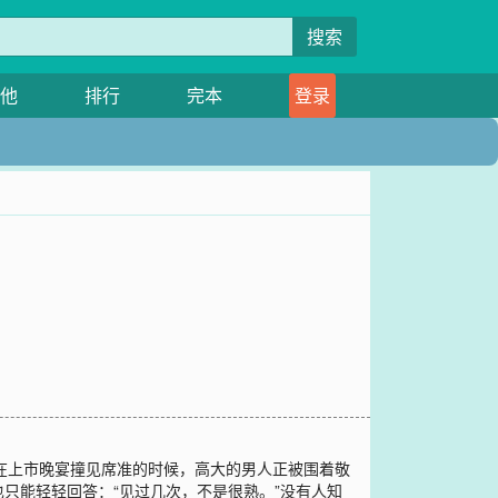
搜索
他
排行
完本
登录
晚橙在上市晚宴撞见席准的时候，高大的男人正被围着敬
只能轻轻回答：“见过几次，不是很熟。”没有人知