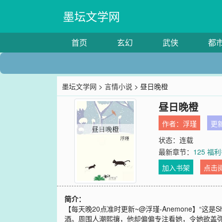
墨坛文学网
首页
玄幻
武侠
都
墨坛文学网
>
言情小说
> 昼日晚橙
昼日晚橙
作者：
浮瑾
更新
状态：连载
最新章节：
125 福利
加入书架
点击
简介：
【每天晚20点准时更新~@浮瑾-Anemone】
酒。周围人潮熙攘，他却偏偏专注看她，令她欲盖弥