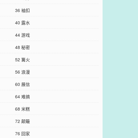
36 袖扣
40 露水
44 游戏
48 秘密
52 篝火
56 浪漫
60 展信
64 难搞
68 米糕
72 颠簸
76 回家