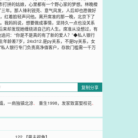
市打拼的姑娘，心里都有一个野心家的梦想。林晚橙
了三年。那人锋利锐亮、意气风发，人后却也愿做好
里，红着脸轻声问他。离开席准的那一晚，北京下了
月。我妈妈说，想要做成事情，坚持久一点也没关系
后来却发现她缠绕进自己的人生。席准从没想过，有
追问：“你是不是真的有了新的爱人？”◆私人银行
差7岁，24x312.是py关系，不是by关系，女
甜*私人银行专门负责高净值客户，存款门槛需一千万
复制分享
孀，一肩独镇北凉
、
重生1998，发家致富娶校花
、
122 【男主视角】