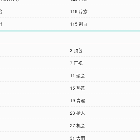
始
119 疗愈
付
115 剖白
3 顶包
7 正视
11 聚会
15 热意
19 青涩
23 抢人
27 机会
31 大雨