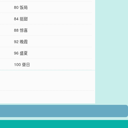
80 饭局
84 挺甜
88 惊喜
92 晚霞
96 盛夏
100 昼日