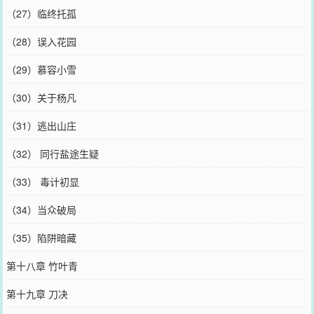
（27）临终托孤
（28）误入花园
（29）慕容小雪
（30）关于杨凡
（31）逃出山庄
（32） 同行盐途生疑
（33） 毒计初显
（34）当众破局
（35）陷阱暗藏
第十八章 竹叶青
第十九章 刀决