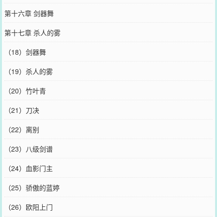
第十六章 剑器舞
第十七章 杀人的雾
（18）剑器舞
（19）杀人的雾
（20）竹叶青
（21）刀决
（22）离别
（23）八级剑谱
（24）血影门主
（25）骄傲的蓝婷
（26）欧阳上门