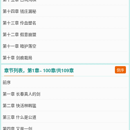
第十四章 钱庄漏秘
第十三章 伶血塑名
第十二章 假意崩盟
第十一章 暗护落空
第十章 剑痕栽局
章节列表，第1章~ 100章/共109章
倒序
前序
第一章 长春真人的剑
第二章 快活林韩猛
第三章 什么是公道
第四章 又是一剑