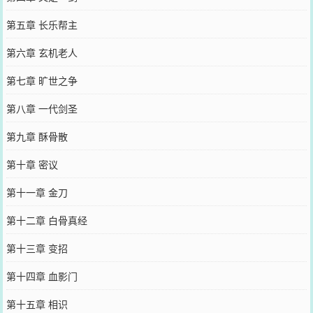
第五章 长乐帮主
第六章 玄机老人
第七章 旷世之争
第八章 一代剑圣
第九章 酥骨散
第十章 密议
第十一章 金刀
第十二章 白骨真经
第十三章 变招
第十四章 血影门
第十五章 相识