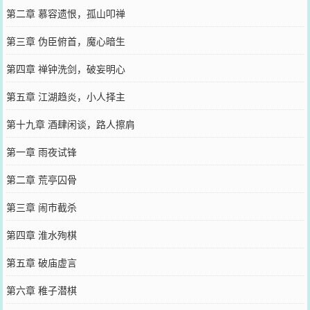
第二章 慕容遗恨，孤山叩禅
第三章 伪臣俯首，魔心暗生
第四章 禅钟洗剑，破妄明心
第五章 江湖趋炎，小人择主
第十九章 酒肆闲谈，路人擦肩
第一章 雨夜试锋
第二章 荒亭囚骨
第三章 闹市截杀
第四章 淮水殉棋
第五章 破庙虚言
第六章 稚子潜棋