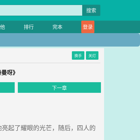
搜索
他
排行
完本
登录
换手
关灯
特曼呀》
下一章
亮起了耀眼的光芒，随后，四人的