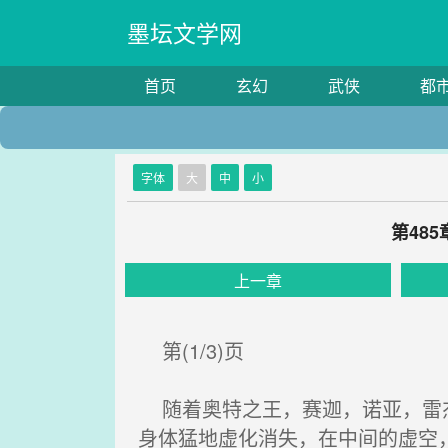
墨坛文学网
首页
玄幻
武侠
都
字体
大
中
小
第48
上一章
第(1/3)页
随着奥特之王，赛迦，诺亚，雷杰
身体猛地虚化消失，在中间的虚空