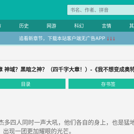
市
历史
网游
科幻
言情
其
追看新章节，下载本站客户端无广告APP
↓↓↓
5章 神域？黑暗之神？（四千字大章！）-《我不想变成奥
目录
存书签
多四人同时一声大吼，他们各自的身上，也是猛地
，出现一团更加耀眼的光芒。