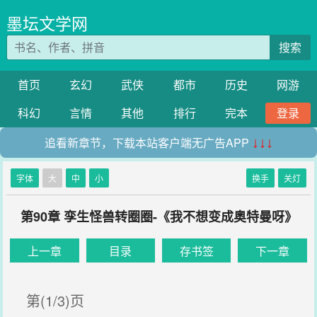
墨坛文学网
搜索
首页
玄幻
武侠
都市
历史
网游
科幻
言情
其他
排行
完本
登录
追看新章节，下载本站客户端无广告APP
↓↓↓
字体
大
中
小
换手
关灯
第90章 孪生怪兽转圈圈-《我不想变成奥特曼呀》
上一章
目录
存书签
下一章
第(1/3)页