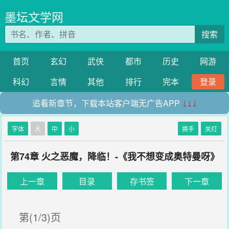
墨坛文学网
搜索
首页
玄幻
武侠
都市
历史
网游
科幻
言情
其他
排行
完本
登录
追看新章节，下载本站客户端无广告APP
↓↓↓
字体
大
中
小
换手
关灯
第74章 火之恶魔，降临！-《我不想变成奥特曼呀》
上一章
目录
存书签
下一章
第(1/3)页