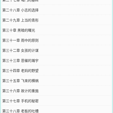
第二十八章 小志的选择
第二十九章 上当的青彤
第三十章 黑暗的曙光
第三十一章 雨中的原则
第三十二章 女孩的计谋
第三十三章 悲催的瀚宇
第三十四章 老妈的野望
第三十五章 飞来的横祸
第三十六章 故计的重施
第三十七章 手机的秘密
第三十八章 老板的吐槽