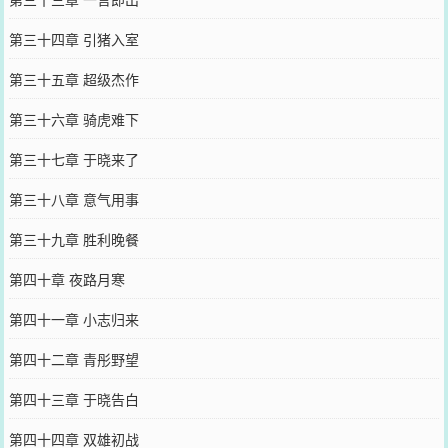
第三十四章 引猪入室
第三十五章 超级杰作
第三十六章 骑虎难下
第三十七章 于晓来了
第三十八章 意气用事
第三十九章 胜利晚餐
第四十章 夜路月寒
第四十一章 小志归来
第四十二章 青彤野望
第四十三章 于晓告白
第四十四章 双雄初战