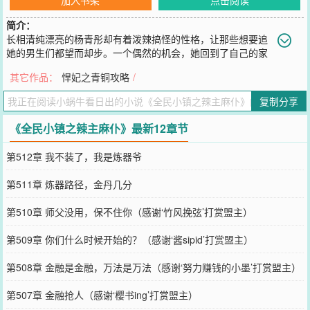
简介：
长相清纯漂亮的杨青彤却有着泼辣搞怪的性格，让那些想要追
她的男生们都望而却步。一个偶然的机会，她回到了自己的家
乡——桃花小镇。在这里攻城掠地、指点江山，一副女王的气势。不
其它作品：
悍妃之青铜攻略
/
知道这个节奏会给她带来桃花运还是桃花劫，总之，她的爱情宣言就
是：做一个桃花大侠，让菊花怪哭去吧！~书友群：16836012。
复制分享
您要是觉得《
全民小镇之辣主麻仆
》还不错的话请不要忘记向您QQ群
和微博微信里的朋友推荐哦！
《全民小镇之辣主麻仆》最新12章节
第512章 我不装了，我是炼器爷
第511章 炼器路径，金丹几分
第510章 师父没用，保不住你（感谢‘竹风挽弦’打赏盟主）
第509章 你们什么时候开始的？（感谢‘酱sipid’打赏盟主）
第508章 金融是金融，万法是万法（感谢‘努力赚钱的小墨’打赏盟主）
第507章 金融抢人（感谢‘樱书ing’打赏盟主）