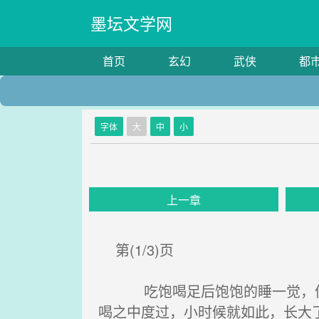
墨坛文学网
首页
玄幻
武侠
都
字体
大
中
小
上一章
第(1/3)页
吃饱喝足后饱饱的睡一觉，便是
喝之中度过，小时候就如此，长大