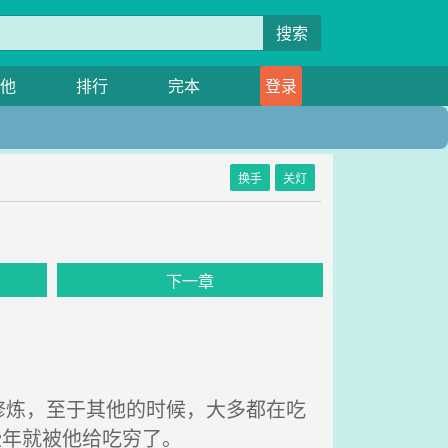
搜索
他
排行
完本
登录
换手
关灯
下一章
炼，至于其他的时候，大多都在吃
些年就被他给吃穷了。