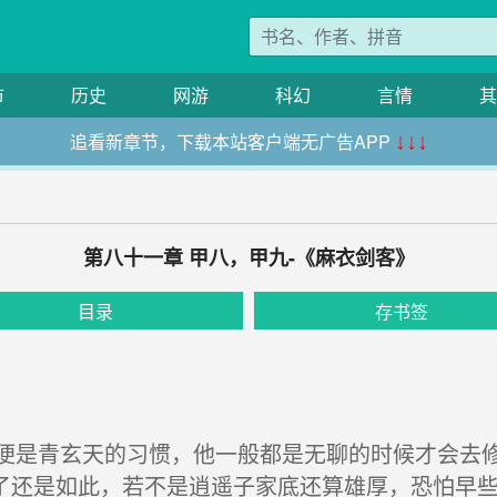
市
历史
网游
科幻
言情
其
追看新章节，下载本站客户端无广告APP
↓↓↓
第八十一章 甲八，甲九-《麻衣剑客》
目录
存书签
青玄天的习惯，他一般都是无聊的时候才会去修
了还是如此，若不是逍遥子家底还算雄厚，恐怕早