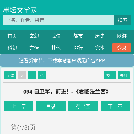
墨坛文学网
搜索
首页
玄幻
武侠
都市
历史
网游
科幻
言情
其他
排行
完本
登录
追看新章节，下载本站客户端无广告APP
↓↓↓
字体
大
中
小
换手
关灯
094 自卫军，前进！-《君临法兰西》
上一章
目录
存书签
下一章
第(1/3)页