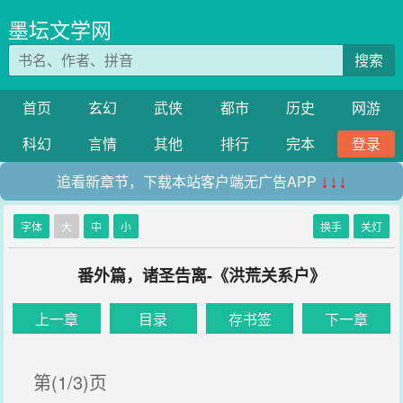
墨坛文学网
搜索
首页
玄幻
武侠
都市
历史
网游
科幻
言情
其他
排行
完本
登录
追看新章节，下载本站客户端无广告APP
↓↓↓
字体
大
中
小
换手
关灯
番外篇，诸圣告离-《洪荒关系户》
上一章
目录
存书签
下一章
第(1/3)页