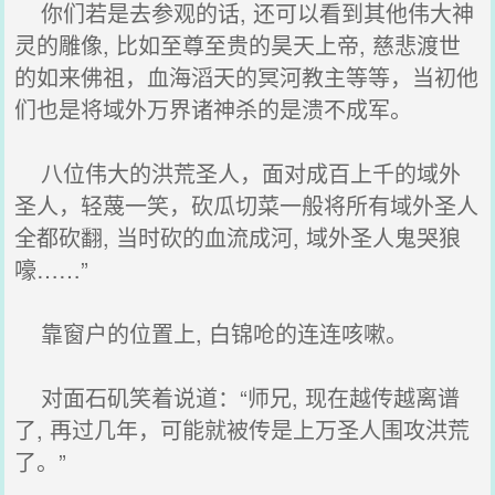
你们若是去参观的话, 还可以看到其他伟大神
灵的雕像, 比如至尊至贵的昊天上帝, 慈悲渡世
的如来佛祖，血海滔天的冥河教主等等，当初他
们也是将域外万界诸神杀的是溃不成军。
八位伟大的洪荒圣人，面对成百上千的域外
圣人，轻蔑一笑，砍瓜切菜一般将所有域外圣人
全都砍翻, 当时砍的血流成河, 域外圣人鬼哭狼
嚎……”
靠窗户的位置上, 白锦呛的连连咳嗽。
对面石矶笑着说道：“师兄, 现在越传越离谱
了, 再过几年，可能就被传是上万圣人围攻洪荒
了。”