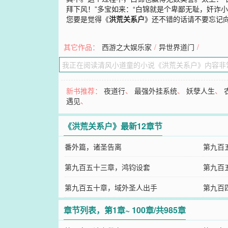
拜下风！”多宝如来：“白锦就是个卑鄙无耻，奸诈小人
您要是觉得《
洪荒关系户
》还不错的话请不要忘记
其它作品：
西游之大娱乐家
/
异世界道门
/
新书推荐：
夜道行
、
最强外挂系统
、
妖孽人生
、
遇见
、
《洪荒关系户》最新12章节
番外篇，诸圣告离
第九百
第九百五十三章，鸿钧设套
局)
第九百
第九百五十章，域外圣人出手
第九百
章节列表，第1章~ 100章/共985章