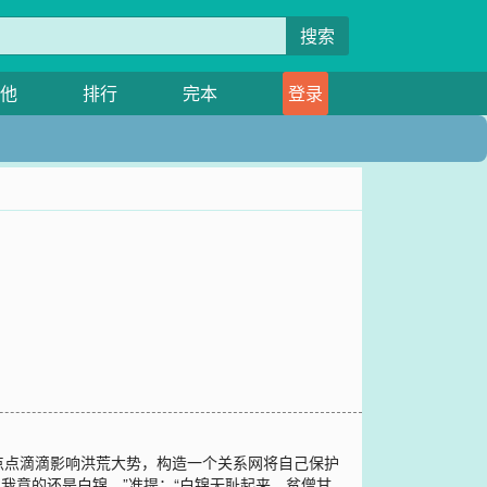
搜索
他
排行
完本
登录
点点滴滴影响洪荒大势，构造一个关系网将自己保护
知我意的还是白锦。”准提：“白锦无耻起来，贫僧甘