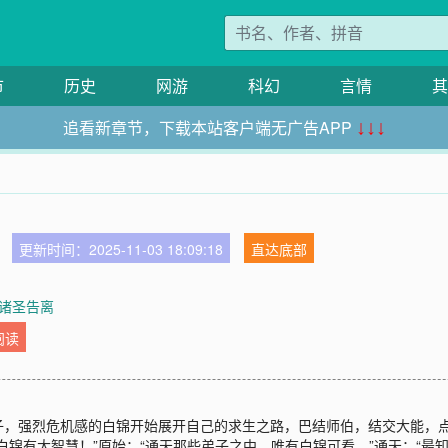
市
历史
网游
科幻
言情
其
追看新章节，下载本站客户端无广告APP
↓↓↓
更新时间：2025-11-03 18:09:18
直达底部
诸圣告离
阅读
子，强烈危机感的白锦开始展开自己的求生之路，巴结师伯，结交大能，
锦有大智慧！”原始：“通天那些弟子之中，唯有白锦可看。”通天：“最