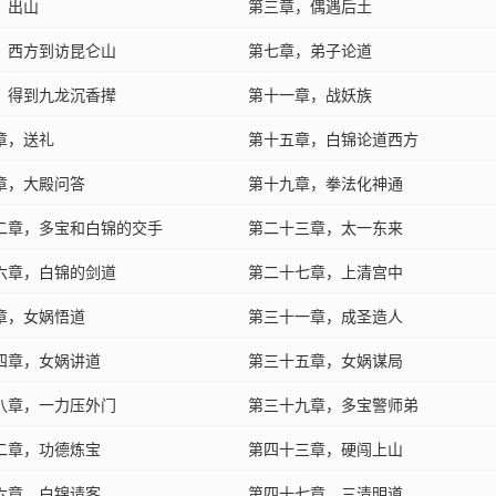
，出山
第三章，偶遇后土
，西方到访昆仑山
第七章，弟子论道
，得到九龙沉香撵
第十一章，战妖族
章，送礼
第十五章，白锦论道西方
章，大殿问答
第十九章，拳法化神通
二章，多宝和白锦的交手
第二十三章，太一东来
六章，白锦的剑道
第二十七章，上清宫中
章，女娲悟道
第三十一章，成圣造人
四章，女娲讲道
第三十五章，女娲谋局
八章，一力压外门
第三十九章，多宝警师弟
二章，功德炼宝
第四十三章，硬闯上山
六章，白锦请客
第四十七章，三清明道