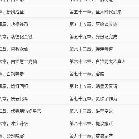
章，纷纷成圣
第五十一章，圣人时代到来
四章，功德钱币
第五十五章，原始谈收徒
八章，功德化金钱
第五十九章，身份证完成
二章，阐教众仙
第六十三章，接连听道
六章，白锦惩金光仙
第六十七章，白锦罚太乙真人
章，白锦奔走
第七十一章，宴席
四章，燃灯回归
第七十五章，娲皇天宴请
八章，庆云比斗
第七十九章，灵珠子作为
二章，伏羲到访娲皇宫
第八十三章，洪荒变故
六章，冲突升级
第八十七章，提议搬迁
章，分别晚宴
第九十一章，变卖家产