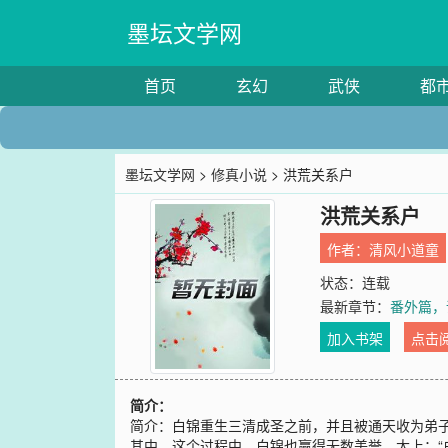
墨坛文学网
首页
玄幻
武侠
都
墨坛文学网
>
修真小说
> 洪荒关系户
洪荒关系户
作者：
清风小道童
状态：连载
最新章节：
番外篇，
加入书架
点击
简介：
简介：白锦重生三清成圣之前，并且被通天收为弟
其中。这个过程中，白锦也赢得无数美誉。太上：“白