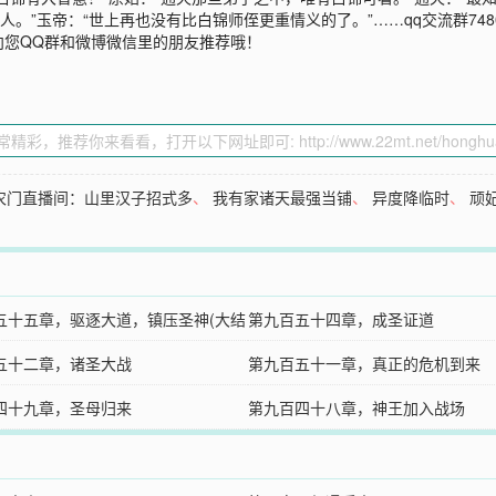
。”玉帝：“世上再也没有比白锦师侄更重情义的了。”……qq交流群74809
向您QQ群和微博微信里的朋友推荐哦！
农门直播间：山里汉子招式多
、
我有家诸天最强当铺
、
异度降临时
、
顽
五十五章，驱逐大道，镇压圣神(大结
第九百五十四章，成圣证道
五十二章，诸圣大战
第九百五十一章，真正的危机到来
四十九章，圣母归来
第九百四十八章，神王加入战场