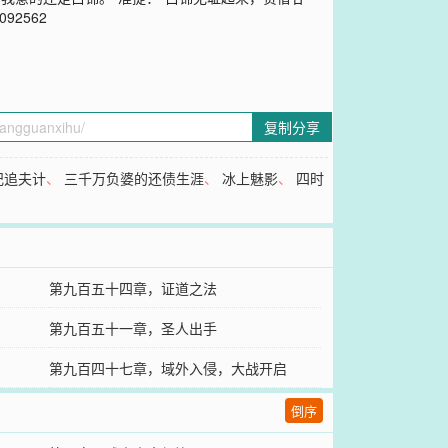
2562
复制分享
妃追夫计
、
三千万负婆的还债生涯
、
冰上魅影
、
四时
第九百五十四章，证道之法
第九百五十一章，圣人出手
第九百四十七章，域外入侵，大战开启
倒序