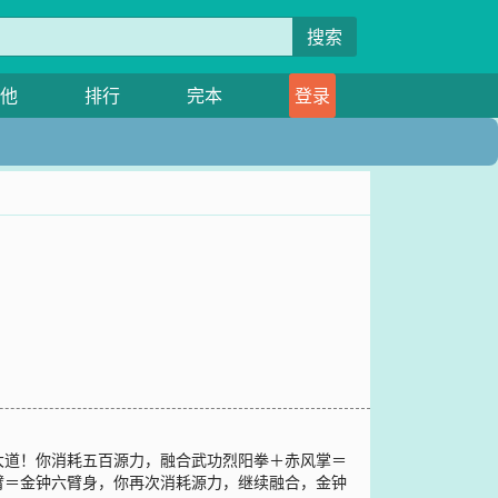
搜索
他
排行
完本
登录
大道！你消耗五百源力，融合武功烈阳拳＋赤风掌＝
臂＝金钟六臂身，你再次消耗源力，继续融合，金钟