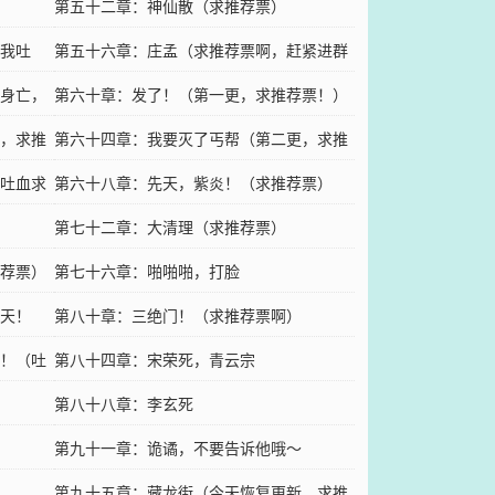
第五十二章：神仙散（求推荐票）
我吐
第五十六章：庄孟（求推荐票啊，赶紧进群
身亡，
啊）
第六十章：发了！（第一更，求推荐票！）
，求推
第六十四章：我要灭了丐帮（第二更，求推
吐血求
荐票啊！）
第六十八章：先天，紫炎！（求推荐票）
第七十二章：大清理（求推荐票）
荐票）
第七十六章：啪啪啪，打脸
天！
第八十章：三绝门！（求推荐票啊）
！（吐
第八十四章：宋荣死，青云宗
第八十八章：李玄死
第九十一章：诡谲，不要告诉他哦～
第九十五章：藏龙街（今天恢复更新，求推