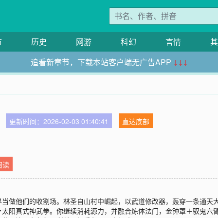
市
历史
网游
科幻
言情
其
追看新章节，下载本站客户端无广告APP
↓↓↓
更新时间：2026-02-03 01:40:41
直达底部
阅读
界当做他们的收割场。林圣自山村中崛起，以武道修改器，轰穿一条通天
＝太阳真式神武拳。你继续消耗源力，并融合炼体法门，金钟罩＋驭鬼六