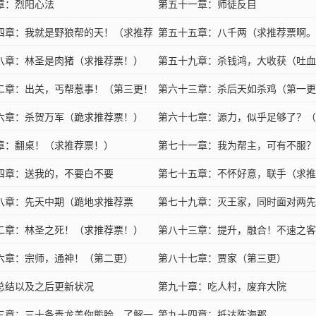
章：烈阳心法
第五十一章：师徒反目
四章：我就是野狼帮的天！（求推荐
第五十五章：八千两（求推荐票啊。
八章：林圣是肉猪（求推荐票！）
血）
第五十九章：杀钱鸿，大收获（吐血
二章：出关，丐帮惹事！（第三更！
没有推荐票）
第六十三章：杀后天如杀鸡（第一更
票）
六章：杀贺万军（跪求推荐票！）
荐票！）
第六十七章：源力，似乎足够了？（
章：翻桌！（求推荐票！）
推荐票…）
第七十一章：我为帮主，可有不服？
四章：送我的，不要白不要
第七十五章：不怀好意，联手（求推
八章：先天中期（跪地求推荐票
第七十九章：灭王家，同时面对两先
二章：林圣之死！（求推荐票！）
（这段剧情要结束了）
第八十三章：提升，融合！不速之客
六章：宗师，通神！（第二更）
血求推荐票）
第八十七章：贾家（第三更）
总结以及之后更新状况
第九十章：吃人村，废弃大院
三章：三十条青龙盖你熊脸，了解一
第九十四章：抵达陈海郡