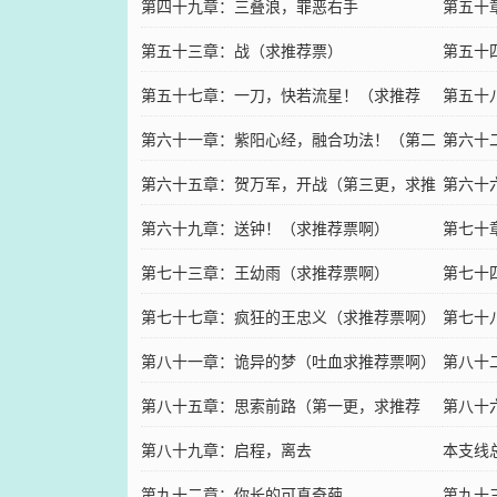
第四十九章：三叠浪，罪恶右手
第五十
第五十三章：战（求推荐票）
第五十
第五十七章：一刀，快若流星！（求推荐
票）
第五十
票，我哭了）
第六十一章：紫阳心经，融合功法！（第二
第六十
更，求推荐票！！）
第六十五章：贺万军，开战（第三更，求推
求推荐
第六十
荐票哇）
第六十九章：送钟！（求推荐票啊）
第七十
第七十三章：王幼雨（求推荐票啊）
第七十
第七十七章：疯狂的王忠义（求推荐票啊）
第七十
第八十一章：诡异的梦（吐血求推荐票啊）
啊…）
第八十
第八十五章：思索前路（第一更，求推荐
第八十
票！）
第八十九章：启程，离去
本支线
第九十二章：你长的可真奇葩
第九十