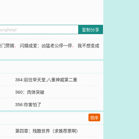
复制分享
豪门赘婿
、
闪婚成爱：凶猛老公停一停
、
我不想变成
364:前往举天堂,八重神威第二重
360：肉体突破
356:你害怕了
倒序
第四章：残酷世界（求推荐票啊）