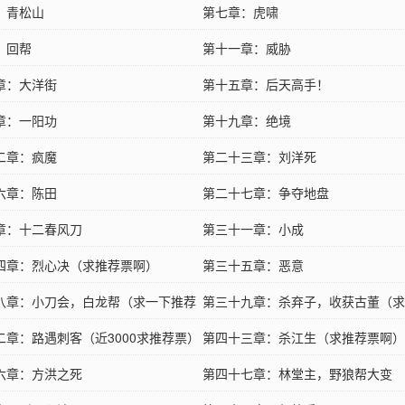
：青松山
第七章：虎啸
：回帮
第十一章：威胁
章：大洋街
第十五章：后天高手！
章：一阳功
第十九章：绝境
二章：疯魔
第二十三章：刘洋死
六章：陈田
第二十七章：争夺地盘
章：十二春风刀
第三十一章：小成
四章：烈心决（求推荐票啊）
第三十五章：恶意
八章：小刀会，白龙帮（求一下推荐
第三十九章：杀弃子，收获古董（求
二章：路遇刺客（近3000求推荐票）
荐票…）
第四十三章：杀江生（求推荐票啊）
六章：方洪之死
第四十七章：林堂主，野狼帮大变