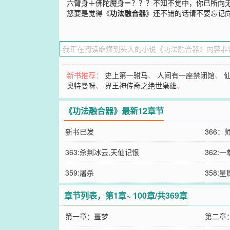
六臂身＋佛陀魔身＝？？？不知不觉中，你已所向
您要是觉得《
功法融合器
》还不错的话请不要忘记
新书推荐：
史上第一驸马
、
人间有一座禁闭馆
、
奥特曼呀
、
界王神传奇之绝世枭雄
、
《功法融合器》最新12章节
新书已发
366：
363:杀荆冰云,天仙记恨
362:
359:屠杀
358:
章节列表，第1章~ 100章/共369章
第一章：噩梦
第二章