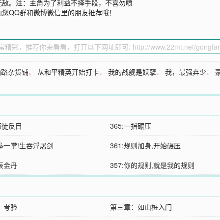
无敌。注：主角为了利益不择手段，不喜勿喷
向您QQ群和微博微信里的朋友推荐哦！
仙路杂货铺
、
从和平精英开始打卡
、
我的战舰是妖孽
、
我，最强弃少
、
师徒反目
365:一指碾压
一拳一掌!生吞浮屠剑
361:规则加身,开始碾压
星辰金丹
357:你的规则,就是我的规则
：考验
第三章：如山桩入门