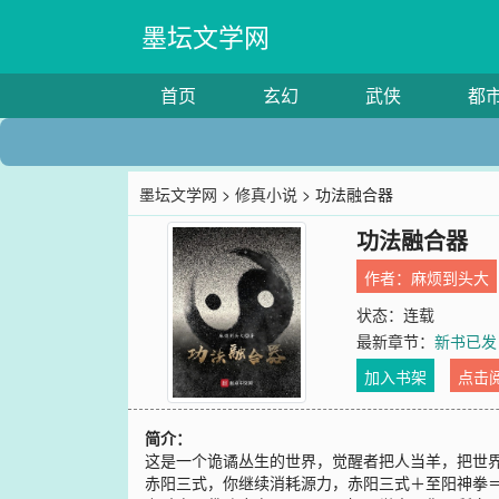
墨坛文学网
首页
玄幻
武侠
都
墨坛文学网
>
修真小说
> 功法融合器
功法融合器
作者：
麻烦到头大
状态：连载
最新章节：
新书已发
加入书架
点击
简介：
这是一个诡谲丛生的世界，觉醒者把人当羊，把世
赤阳三式，你继续消耗源力，赤阳三式＋至阳神拳