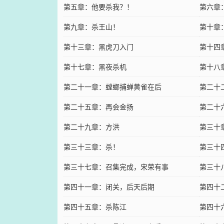
第五章：他要杀我？！
第六章
第九章：杀王山！
第十章
第十三章：黑虎刀入门
第十四
第十七章：黑夜杀机
第十八
第二十一章：螳螂捕蝉黄雀在后
第二十
第二十五章：再会金扬
第二十
第二十九章：方洪
第三十
第三十三章：杀！
第三十
第三十七章：召集完成，宋荣有事
第三十
第四十一章：闭关，后天后期
票哇）
第四十
第四十五章：杀陈江
第四十