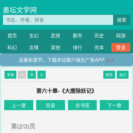
墨坛文学网
搜索
首页
玄幻
武侠
都市
历史
网游
科幻
言情
其他
排行
完本
登录
追看新章节，下载本站客户端无广告APP
↓↓↓
字体
大
中
小
换手
关灯
第六十章-《大唐除妖记》
上一章
目录
存书签
下一章
第(2/3)页