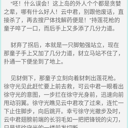
“呸！什么误会！这上岛的外人个个都是贪婪
之辈，哪有什么好人！云中君，别跟他废话，直
接杀了，再去搜尸体找解药便是！”持莲花枪的
童子啐了一口，而后手上又多添了几分力道。
豺弃了拐后，本就是一只脚勉强站立，现在
那童子手上又加了几分力道，豺立马站不住了，
扑通一下便坐到了地上。
见豺倒下，那童子立刻向着豺刺出莲花枪。
徐守光见此赶忙要上前去救，可云中君一眼看出
徐守光的意图，一步拦在徐守光身前，迅速向前
甩动羽翼。徐守光瞧见云中君攻了过来，连忙一
下止住脚步，向后跳开。幸亏徐守光撤步及时，
云中君翅膀前端的长羽毛如一把把锋锐的尖刀，
只是将徐守光的一缕前发切断。