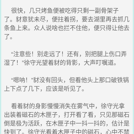
很快，几只烤鱼便被吃得只剩一副骨架子
了。豺意犹未尽，便拄着拐，要去湖里再去抓几
条鱼上来。众人说啥也拦不住他，便只得让他去
了。
“注意些！别走远了！还有，别把腿上伤口弄
湿了！”徐守光望着豺的背影，大声叮嘱道。
“嗯呐！”豺没有回头，但看他头上那口破铁锅
上下点了几下，应该是听见了。
看着豺的身影慢慢消失在雾气中，徐守光拿
出装着磁石的木匣子，打开看了看，只见那磁石
倒是极为活跃，在木匣子中一抖一抖的，估计是
快到了。徐守光看着木匣子中的磁石，心中不禁