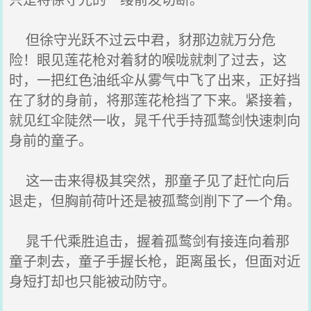
但徐守光跃不过云中君，豺那边就万分危
险！眼见莲花枪对着豺的喉咙就刺了过去，这
时，一把红色油纸伞从雾气中飞了出来，正好挡
在了豺的身前，将那莲花枪挡了下来。紧接着，
就见红伞陡然一收，晁千代手持孤鹜剑快速刺向
身前的童子。
这一击来得极其突然，那童子见了赶忙向后
退走，但胸前荷叶还是被孤鹜剑削下了一个角。
晁千代乘胜追击，握着孤鹜剑有接连向着那
童子刺去，童子手握长枪，距离虽长，但面对近
身短打却也只能被动防守。