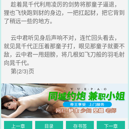
趁着晁千代利用凌厉的剑势将那童子逼退，
狸也飞快跑到豺的身边，一把扛起豺，把它背到
了稍远一些的地方。
云中君听见身后声响不对，连忙回头看去，
就见晁千代正压着那童子打，眼见那童子就要不
敌，云中君一甩翅膀，将几根如飞刀般的羽毛射
向晁千代。
第(2/3)页
上一章
目录
存书签
下一章