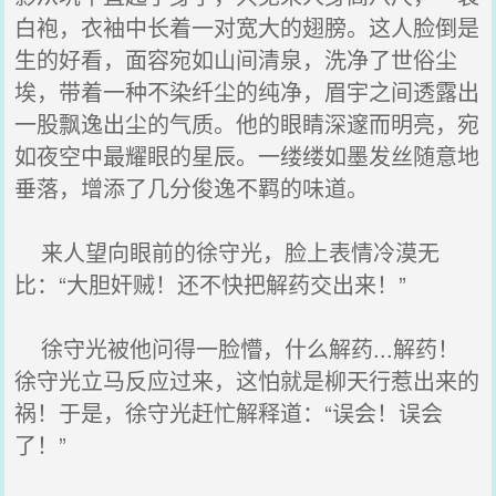
白袍，衣袖中长着一对宽大的翅膀。这人脸倒是
生的好看，面容宛如山间清泉，洗净了世俗尘
埃，带着一种不染纤尘的纯净，眉宇之间透露出
一股飘逸出尘的气质。他的眼睛深邃而明亮，宛
如夜空中最耀眼的星辰。一缕缕如墨发丝随意地
垂落，增添了几分俊逸不羁的味道。
来人望向眼前的徐守光，脸上表情冷漠无
比：“大胆奸贼！还不快把解药交出来！”
徐守光被他问得一脸懵，什么解药...解药！
徐守光立马反应过来，这怕就是柳天行惹出来的
祸！于是，徐守光赶忙解释道：“误会！误会
了！”