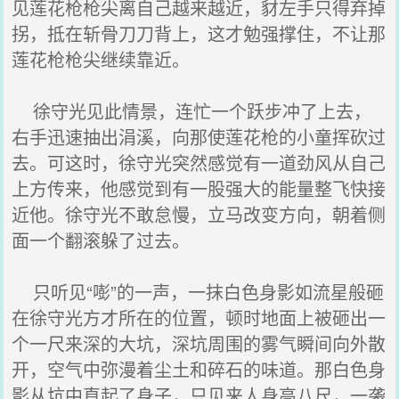
见莲花枪枪尖离自己越来越近，豺左手只得弃掉
拐，抵在斩骨刀刀背上，这才勉强撑住，不让那
莲花枪枪尖继续靠近。
徐守光见此情景，连忙一个跃步冲了上去，
右手迅速抽出涓溪，向那使莲花枪的小童挥砍过
去。可这时，徐守光突然感觉有一道劲风从自己
上方传来，他感觉到有一股强大的能量整飞快接
近他。徐守光不敢怠慢，立马改变方向，朝着侧
面一个翻滚躲了过去。
只听见“嘭”的一声，一抹白色身影如流星般砸
在徐守光方才所在的位置，顿时地面上被砸出一
个一尺来深的大坑，深坑周围的雾气瞬间向外散
开，空气中弥漫着尘土和碎石的味道。那白色身
影从坑中直起了身子，只见来人身高八尺，一袭