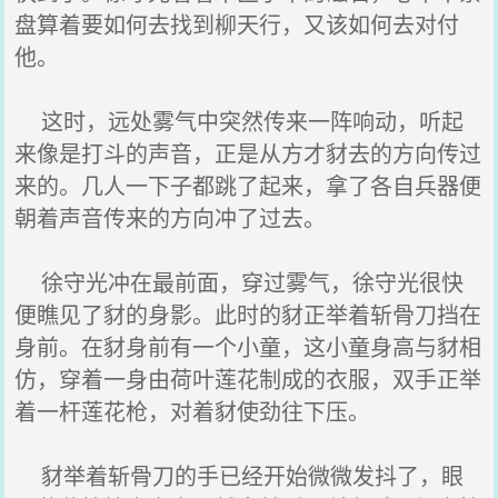
盘算着要如何去找到柳天行，又该如何去对付
他。
这时，远处雾气中突然传来一阵响动，听起
来像是打斗的声音，正是从方才豺去的方向传过
来的。几人一下子都跳了起来，拿了各自兵器便
朝着声音传来的方向冲了过去。
徐守光冲在最前面，穿过雾气，徐守光很快
便瞧见了豺的身影。此时的豺正举着斩骨刀挡在
身前。在豺身前有一个小童，这小童身高与豺相
仿，穿着一身由荷叶莲花制成的衣服，双手正举
着一杆莲花枪，对着豺使劲往下压。
豺举着斩骨刀的手已经开始微微发抖了，眼