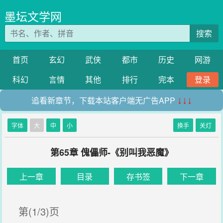
墨坛文学网
搜索
首页
玄幻
武侠
都市
历史
网游
科幻
言情
其他
排行
完本
登录
追看新章节，下载本站客户端无广告APP
↓↓↓
字体
大
中
小
换手
关灯
第65章 傀儡师-《别叫我恶魔》
上一章
目录
存书签
下一章
第(1/3)页