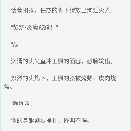
话音刚落，任杰的脚下绽放出绚烂火光。
“焚烧•炎魔践踏！”
“轰！”
汹涌的火光直冲王枫的面容，怼脸输出。
炽烈的火焰下，王枫的脸被烤熟，皮肉烧
焦。
“啊啊啊！”
他的身躯剧烈挣扎，惨叫不停。