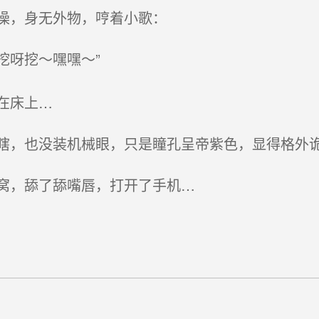
澡，身无外物，哼着小歌：
挖呀挖呀挖～嘿嘿～”
在床上…
，也没装机械眼，只是瞳孔呈帝紫色，显得格外
窝，舔了舔嘴唇，打开了手机…