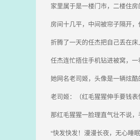
家里属于是一楼门市，二楼住房的
房间十几平，中间被帘子隔开，任
折腾了一天的任杰把自己丢在床
任杰连忙捂住手机钻进被窝，一
她网名老司姬，头像是一辆炫酷
老司姬：（红毛猩猩伸手要钱表情包）
那红毛猩猩一脸理直气壮不说，手
“快发快发！漫漫长夜，无心睡眠