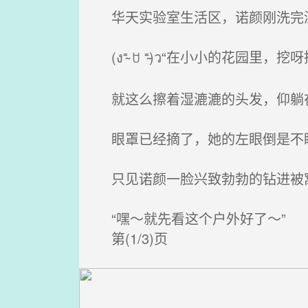
华天实验室生活区，诺颜刚洗完
(ง⁼̴ ꇴ ⁼̴)ว“在小小的花园里，
就这么擦着湿漉漉的头发，仰躺
眼罩已经摘了，她的左眼倒是不瞎
只见诺颜一脸兴致勃勃的钻进被
“嘿～就先看这个户外好了～”
第(1/3)页