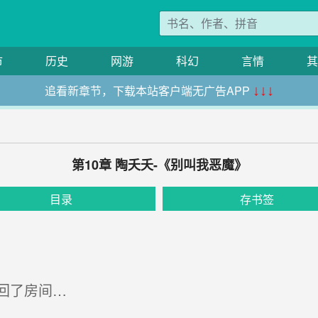
市
历史
网游
科幻
言情
其
追看新章节，下载本站客户端无广告APP
↓↓↓
第10章 陶夭夭-《别叫我恶魔》
目录
存书签
回了房间…