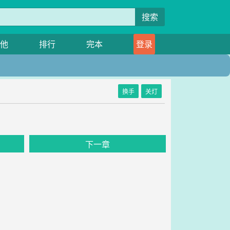
搜索
他
排行
完本
登录
换手
关灯
下一章