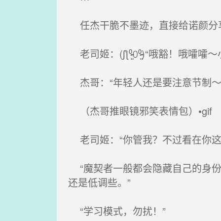
任杰干脆不墨迹，直接给诺颜分享
老司姬：(ʃƪ⁰̷̴͈꒨⁰̷̴͈)“哦
杰哥：“年轻人还是要注意节制～
（杰哥推眼镜邪笑表情包）•gif
老司姬：“你管我？不过看在你这
“魔契者一般都会隐藏自己的身份
还是低调些。”
“学习模式，勿扰！”