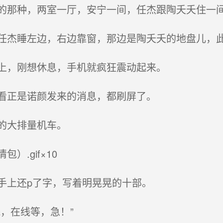
那种，两室一厅，安宁一间，任杰跟陶夭夭住一
杰睡左边，右边靠窗，那边是陶夭夭的地盘儿，
上，刚想休息，手机就疯狂震动起来。
看正是诺颜发来的消息，都刷屏了。
的大排量机车。
.gif×10
上还p了字，写着明晃晃的十部。
，在线等，急！”