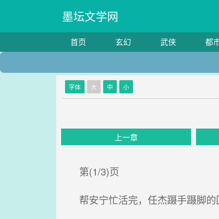
墨坛文学网
首页
玄幻
武侠
都
字体
大
中
小
上一章
第(1/3)页
帮安宁忙活完，任杰蹑手蹑脚的