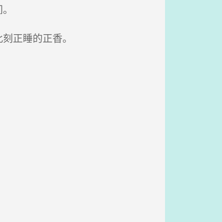
间。
此刻正睡的正香。